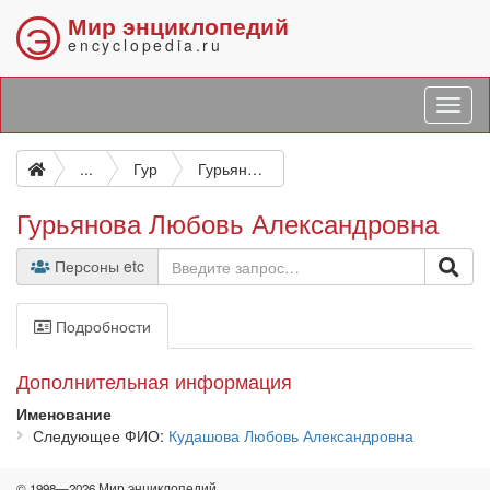
Мир энциклопедий
Э
encyclopedia.ru
...
Гур
Гурьянова Любовь Александровна
Гурьянова Любовь Александровна
Персоны etc
Подробности
Дополнительная информация
Именование
Следующее ФИО
Кудашова Любовь Александровна
© 1998—2026 Мир энциклопедий