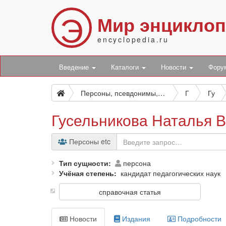
Э
Мир энцикло
encyclopedia.ru
Введение
Каталоги
Новости
Фор
Персоны, псевдонимы, персонажи и боты
Г
Гу
Гусельникова Наталья 
Персоны etc
Тип сущности
персона
Учёная степень
кандидат педагогических наук
справочная статья
Новости
Издания
Подробности