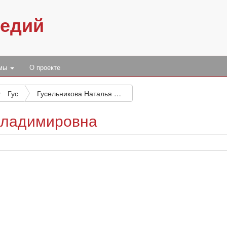
педий
умы
О проекте
Гус
Гусельникова Наталья Владимировна
Владимировна