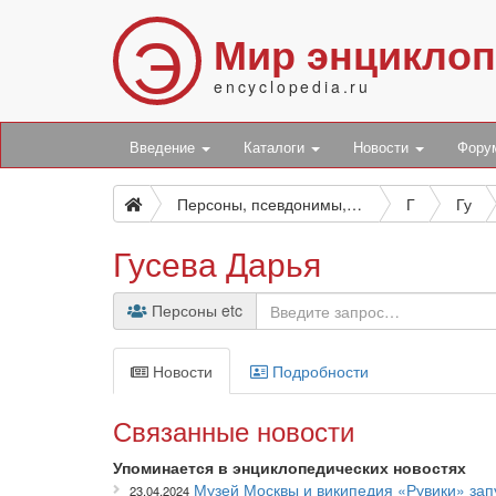
Э
Мир энцикло
encyclopedia.ru
Введение
Каталоги
Новости
Фор
Персоны, псевдонимы, персонажи и боты
Г
Гу
Гусева Дарья
Персоны etc
Новости
Подробности
Связанные новости
Упоминается в энциклопедических новостях
Музей Москвы и википедия «Рувики» зап
23.04.2024