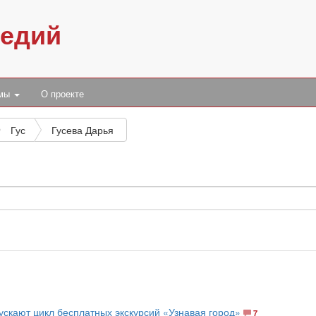
педий
умы
О проекте
Гус
Гусева Дарья
ускают цикл бесплатных экскурсий «Узнавая город»
7