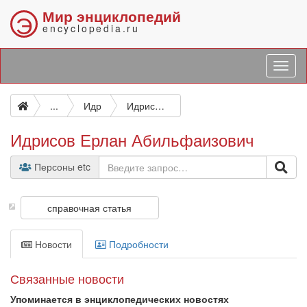
Мир энциклопедий
Э
encyclopedia.ru
...
Идр
Идрисов Ерлан Абильфаизович
Идрисов Ерлан Абильфаизович
Персоны etc
справочная статья
Новости
Подробности
Связанные новости
Упоминается в энциклопедических новостях