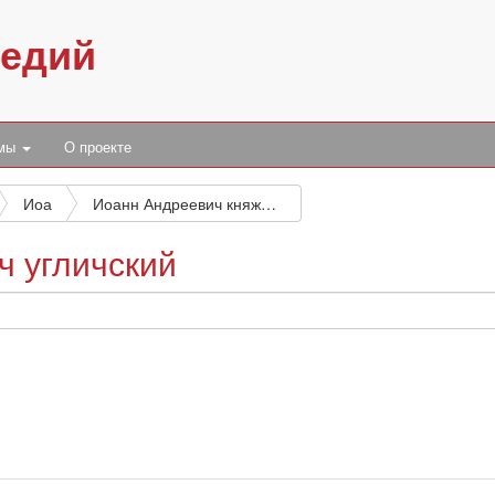
педий
умы
О проекте
Иоа
Иоанн Андреевич княжич угличский
ч угличский