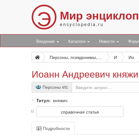
Э
Мир энцикло
encyclopedia.ru
Введение
Каталоги
Новости
Фор
Персоны, псевдонимы, персонажи и боты
И
Ио
Иоанн Андреевич княжи
Персоны etc
Титул
княжич
справочная статья
Подробности