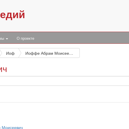
педий
умы
О проекте
Иоф
Иоффе Абрам Моисеевич
ич
м Моисеевич