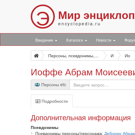
Э
Мир энцикло
encyclopedia.ru
Введение
Каталоги
Новости
Фор
Персоны, псевдонимы, персонажи и боты
И
Ио
Иоффе Абрам Моисеев
Персоны etc
Подробности
Дополнительная информация
Псевдонимы
Псевдонимы персоны/персонажа
Деборин Абра