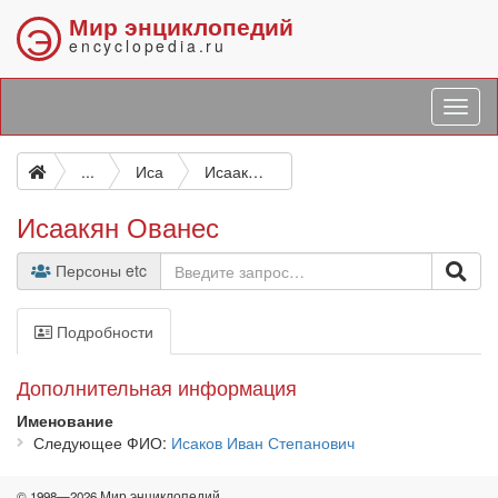
Мир энциклопедий
Э
encyclopedia.ru
...
Иса
Исаакян Ованес
Исаакян Ованес
Персоны etc
Подробности
Дополнительная информация
Именование
Следующее ФИО
Исаков Иван Степанович
© 1998—2026 Мир энциклопедий