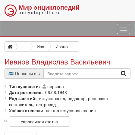
Мир энциклопедий
Э
encyclopedia.ru
...
Ива
Иванов Владислав Васильевич
Иванов Владислав Васильевич
Персоны etc
Тип сущности
персона
Дата рождения
06.08.1948
Род занятий
искусствовед, редактор, рецензент,
составитель, театровед
Учёная степень
доктор искусствоведения
справочная статья