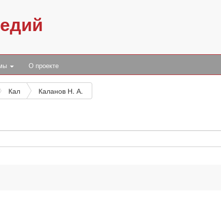
педий
умы
О проекте
Кал
Каланов Н. А.