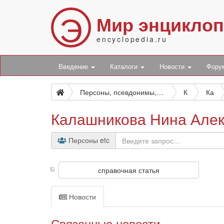
Э
Мир энцикло
encyclopedia.ru
Введение
Каталоги
Новости
Фор
Персоны, псевдонимы, персонажи и боты
К
Ка
Калашникова Нина Але
Персоны etc
справочная статья
Новости
Связанные новости