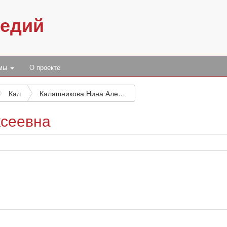
педий
умы
О проекте
Кал
Калашникова Нина Алексеевна
ксеевна