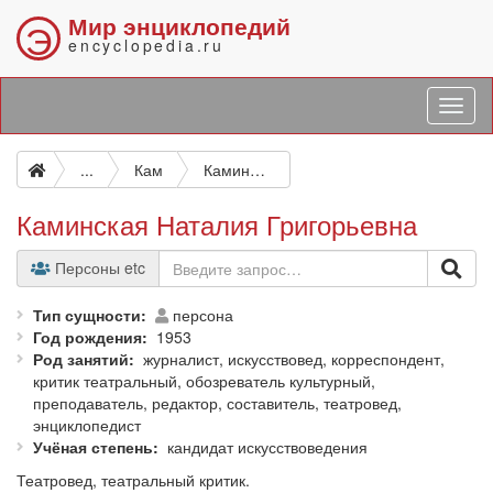
Мир энциклопедий
Э
encyclopedia.ru
...
Кам
Каминская Наталия Григорьевна
Каминская Наталия Григорьевна
Персоны etc
Тип сущности
персона
Год рождения
1953
Род занятий
журналист, искусствовед, корреспондент,
критик театральный, обозреватель культурный,
преподаватель, редактор, составитель, театровед,
энциклопедист
Учёная степень
кандидат искусствоведения
Театровед, театральный критик.