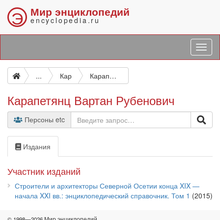
Мир энциклопедий
Э
encyclopedia.ru
...
Кар
Карапетянц Вартан Рубенович
Карапетянц Вартан Рубенович
Персоны etc
Издания
Участник изданий
Строители и архитекторы Северной Осетии конца XIX —
начала XXI вв.: энциклопедический справочник. Том 1
(2015)
© 1998—2026 Мир энциклопедий