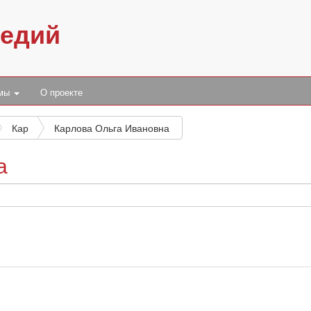
педий
умы
О проекте
Кар
Карлова Ольга Ивановна
а