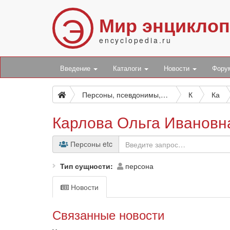
Э
Мир энцикло
encyclopedia.ru
Введение
Каталоги
Новости
Фор
Персоны, псевдонимы, персонажи и боты
К
Ка
Карлова Ольга Ивановн
Персоны etc
Тип сущности
персона
Новости
Связанные новости