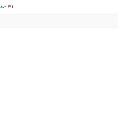
дию»
3