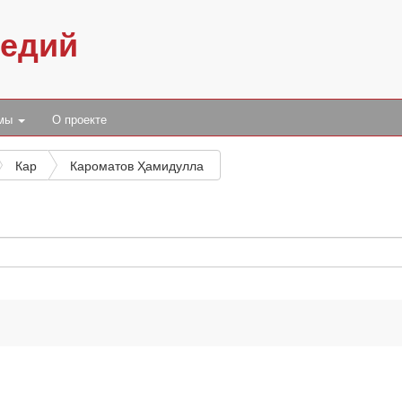
педий
умы
О проекте
Кар
Кароматов Ҳамидулла