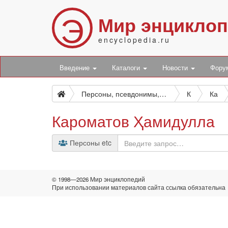
Э
Мир энцикло
encyclopedia.ru
Введение
Каталоги
Новости
Фор
Персоны, псевдонимы, персонажи и боты
К
Ка
Кароматов Ҳамидулла
Персоны etc
© 1998—2026 Мир энциклопедий
При использовании материалов сайта ссылка обязательна