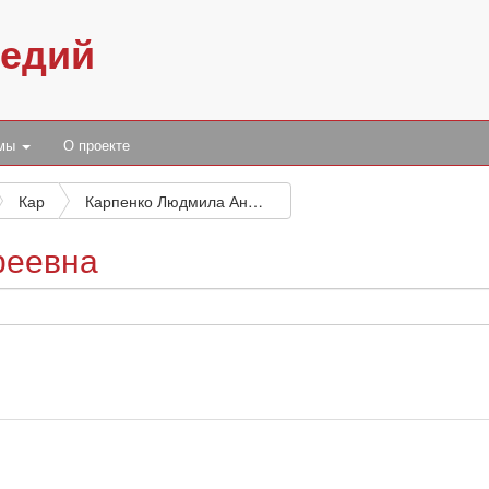
педий
умы
О проекте
Кар
Карпенко Людмила Андреевна
реевна