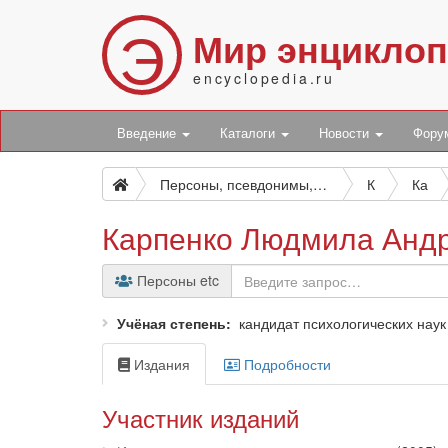
Э
Мир энцикло
encyclopedia.ru
Введение
Каталоги
Новости
Фор
Персоны, псевдонимы, персонажи и боты
К
Ка
Карпенко Людмила Анд
Персоны etc
Учёная степень
кандидат психологических наук
Издания
Подробности
Участник изданий