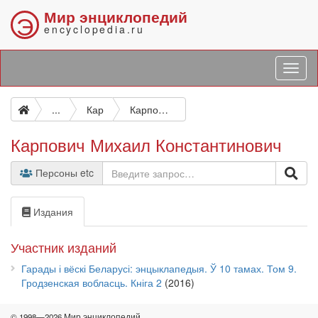
Мир энциклопедий
Э
encyclopedia.ru
...
Кар
Карпович Михаил Константинович
Карпович Михаил Константинович
Персоны etc
Издания
Участник изданий
Гарады і вёскі Беларусі: энцыклапедыя. Ў 10 тамах. Том 9.
Гродзенская вобласць. Кніга 2
(2016)
© 1998—2026 Мир энциклопедий