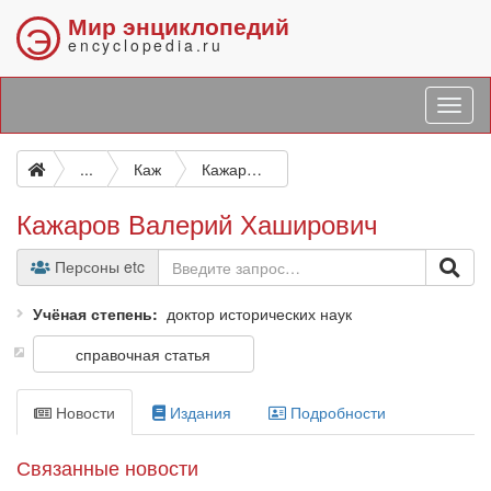
Мир энциклопедий
Э
encyclopedia.ru
...
Каж
Кажаров Валерий Хаширович
Кажаров Валерий Хаширович
Персоны etc
Учёная степень
доктор исторических наук
справочная статья
Новости
Издания
Подробности
Связанные новости