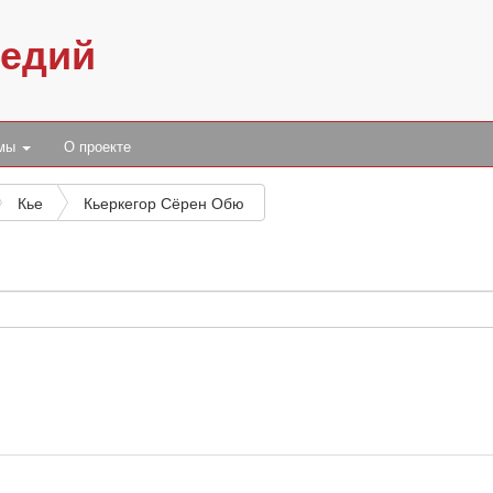
педий
умы
О проекте
Кье
Кьеркегор Сёрен Обю