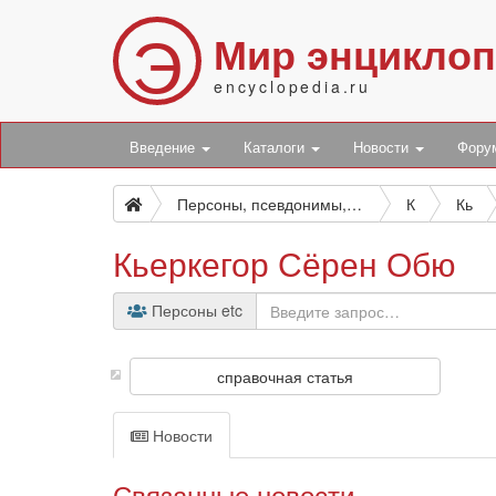
Э
Мир энцикло
encyclopedia.ru
Введение
Каталоги
Новости
Фор
Персоны, псевдонимы, персонажи и боты
К
Кь
Кьеркегор Сёрен Обю
Персоны etc
справочная статья
Новости
Связанные новости