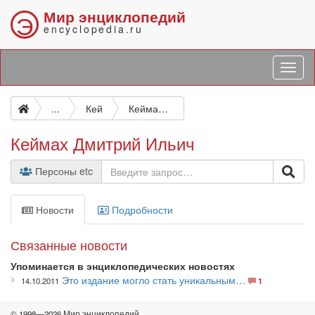
Мир энциклопедий
Э
encyclopedia.ru
...
Кей
Кеймах Дмитрий Ильич
Кеймах Дмитрий Ильич
Персоны etc
Новости
Подробности
Связанные новости
Упоминается в энциклопедических новостях
Это издание могло стать уникальным…
14.10.2011
1
© 1998—2026 Мир энциклопедий