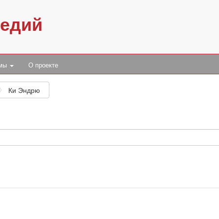
педий
умы
О проекте
Ки Эндрю