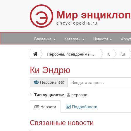
Э
Мир энцикло
encyclopedia.ru
Введение
Каталоги
Новости
Фор
Персоны, псевдонимы, персонажи и боты
К
Ки
Ки Эндрю
Персоны etc
Тип сущности
персона
Новости
Подробности
Связанные новости