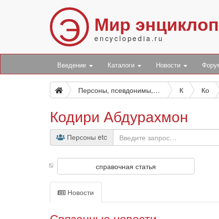
Э
Мир энцикло
encyclopedia.ru
Введение
Каталоги
Новости
Фор
Персоны, псевдонимы, персонажи и боты
К
Ко
Кодири Абдурахмон
Персоны etc
справочная статья
Новости
Связанные новости