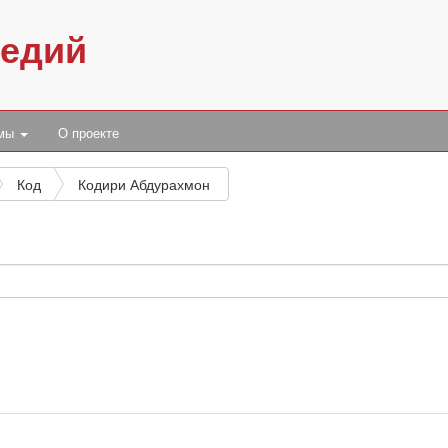
педий
умы
О проекте
Код
Кодири Абдурахмон