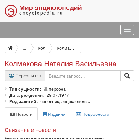
Мир энциклопедий
Э
encyclopedia.ru
...
Кол
Колмакова Наталия Васильевна
Колмакова Наталия Васильевна
Персоны etc
Тип сущности
персона
Дата рождения
29.07.1977
Род занятий
чиновник, энциклопедист
Новости
Издания
Подробности
Связанные новости
Упоминается в энциклопедических новостях