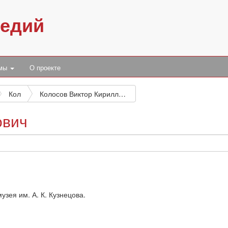
педий
умы
О проекте
Кол
Колосов Виктор Кириллович
ович
узея им. А. К. Кузнецова.