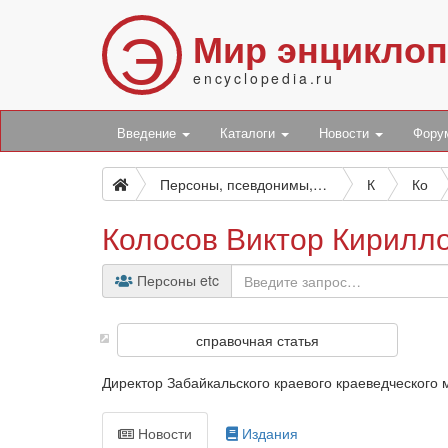
Э
Мир энцикло
encyclopedia.ru
Введение
Каталоги
Новости
Фор
Персоны, псевдонимы, персонажи и боты
К
Ко
Колосов Виктор Кирилл
Персоны etc
справочная статья
Директор Забайкальского краевого краеведческого м
Новости
Издания