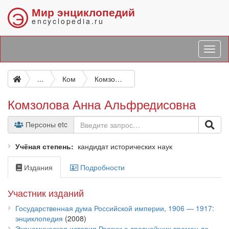
Мир энциклопедий
Э
encyclopedia.ru
...
Ком
Комзолова Анна Альфредисовна
Комзолова Анна Альфредисовна
Персоны etc
Учёная степень
кандидат исторических наук
Издания
Подробности
Участник изданий
Государственная дума Российской империи, 1906 — 1917:
энциклопедия
(2008)
Экономическая история России с древнейших времен до