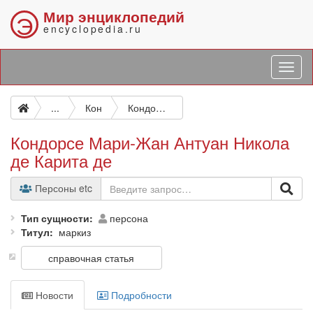
Мир энциклопедий
Э
encyclopedia.ru
...
Кон
Кондорсе Мари-Жан Антуан Никола де Карита де
Кондорсе Мари-Жан Антуан Никола
де Карита де
Персоны etc
Тип сущности
персона
Титул
маркиз
справочная статья
Новости
Подробности