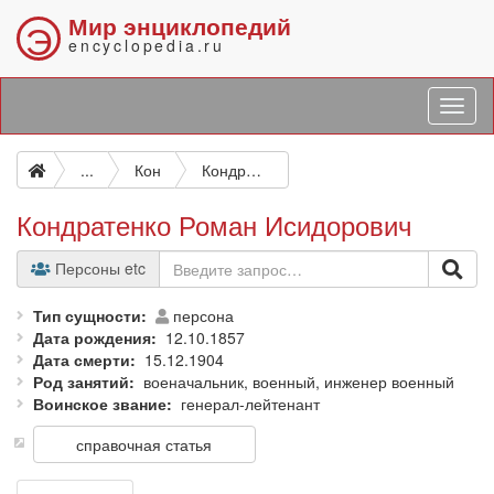
Мир энциклопедий
Э
encyclopedia.ru
...
Кон
Кондратенко Роман Исидорович
Кондратенко Роман Исидорович
Персоны etc
Тип сущности
персона
Дата рождения
12.10.1857
Дата смерти
15.12.1904
Род занятий
военачальник, военный, инженер военный
Воинское звание
генерал-лейтенант
справочная статья