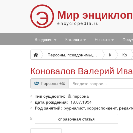
Э
Мир энцикло
encyclopedia.ru
Введение
Каталоги
Новости
Фор
Персоны, псевдонимы, персонажи и боты
К
Ко
Коновалов Валерий Ив
Персоны etc
Тип сущности
персона
Дата рождения
19.07.1954
Род занятий
журналист, корреспондент, редакт
справочная статья