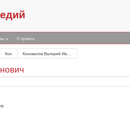
педий
умы
О проекте
Кон
Коновалов Валерий Иванович
анович
ор