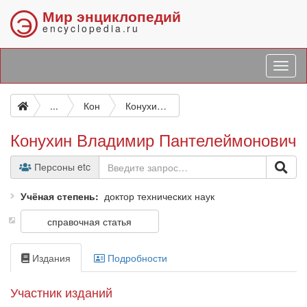
Мир энциклопедий
Э
encyclopedia.ru
...
Кон
Конухин Владимир Пантелеймонович
Конухин Владимир Пантелеймонович
Персоны etc
Учёная степень
доктор технических наук
справочная статья
Издания
Подробности
Участник изданий