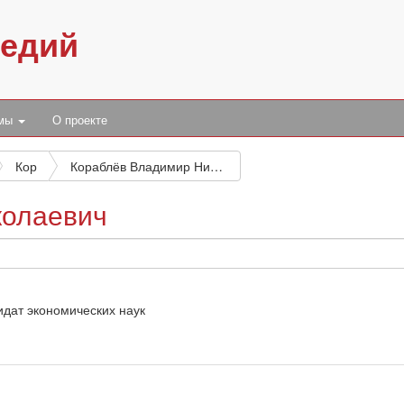
педий
умы
О проекте
Кор
Кораблёв Владимир Николаевич
колаевич
идат экономических наук