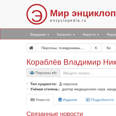
Э
Мир энцикло
encyclopedia.ru
Введение
Каталоги
Новости
Фор
Персоны, псевдонимы, персонажи и боты
К
Ко
Кораблёв Владимир Ни
Персоны etc
Тип сущности
персона
Учёная степень
доктор медицинских наук, канд
Новости
Издания
Подробности
Связанные новости