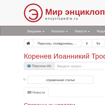
Э
Мир энцикло
encyclopedia.ru
Введение
Каталоги
Новости
Фор
Персоны, псевдонимы, персонажи и боты
К
Ко
Коренев Иоанникий Тр
Персоны etc
справочная статья
Новости
Связанные новости