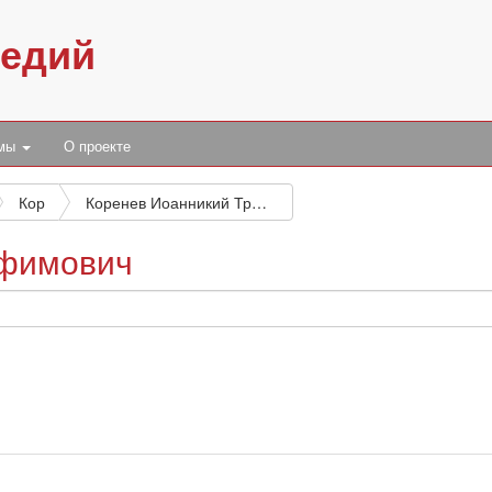
педий
умы
О проекте
Кор
Коренев Иоанникий Трофимович
офимович