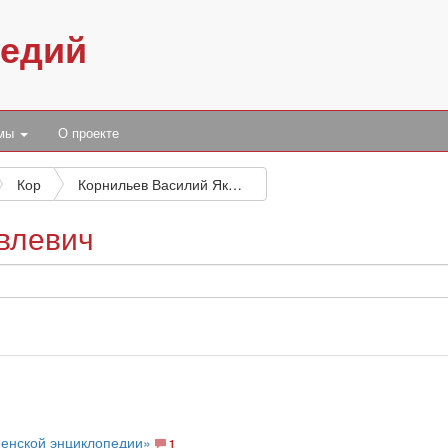
педий
умы
О проекте
Кор
Корнильев Василий Яковлевич
влевич
менской энциклопедии»
1