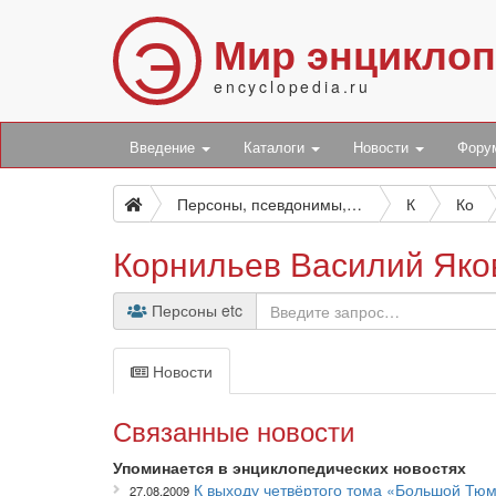
Э
Мир энцикло
encyclopedia.ru
Введение
Каталоги
Новости
Фор
Персоны, псевдонимы, персонажи и боты
К
Ко
Корнильев Василий Яко
Персоны etc
Новости
Связанные новости
Упоминается в энциклопедических новостях
К выходу четвёртого тома «Большой Тю
27.08.2009