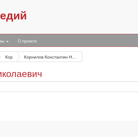
педий
умы
О проекте
Кор
Корнилов Константин Николаевич
иколаевич