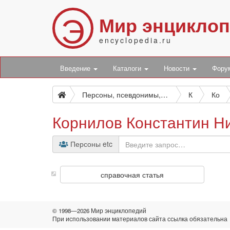
Э
Мир энцикло
encyclopedia.ru
Введение
Каталоги
Новости
Фор
Персоны, псевдонимы, персонажи и боты
К
Ко
Корнилов Константин Н
Персоны etc
справочная статья
© 1998—2026 Мир энциклопедий
При использовании материалов сайта ссылка обязательна