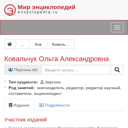
Мир энциклопедий
Э
encyclopedia.ru
...
Ков
Ковальчук Ольга Александровна
Ковальчук Ольга Александровна
Персоны etc
Тип сущности
персона
Род занятий
книгоиздатель, редактор, редактор научный,
составитель, энциклопедист
Издания
Подробности
Участник изданий
Города, местечки и замки Великого княжества Литовского: