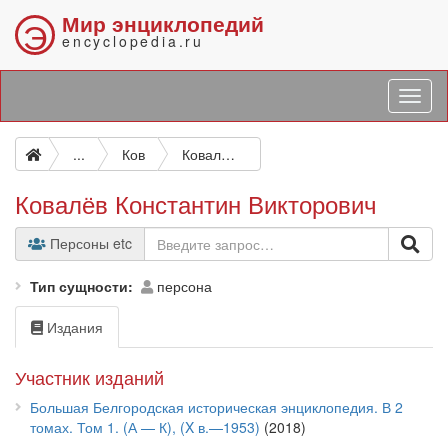
Мир энциклопедий
Э
encyclopedia.ru
...
Ков
Ковалёв Константин Викторович
Ковалёв Константин Викторович
Персоны etc
Тип сущности
персона
Издания
Участник изданий
Большая Белгородская историческая энциклопедия. В 2
томах. Том 1. (А — К), (X в.—1953)
(2018)