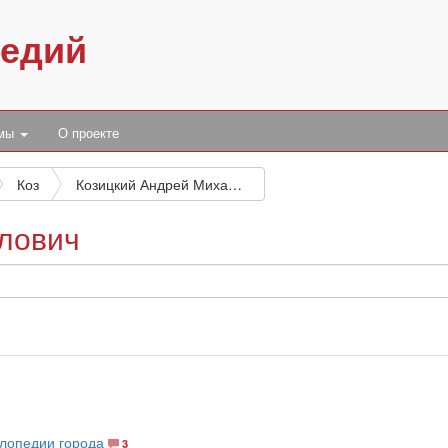
педий
умы
О проекте
Коз
Козицкий Андрей Михайлович
лович
клопедии города
3