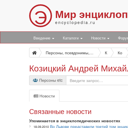
Э
Мир энцикло
encyclopedia.ru
Введение
Каталоги
Новости
Фор
Персоны, псевдонимы, персонажи и боты
К
Ко
Козицкий Андрей Михай
Персоны etc
Новости
Связанные новости
Упоминается в энциклопедических новостях
Во Львове представили третий том энци
18.09.2010