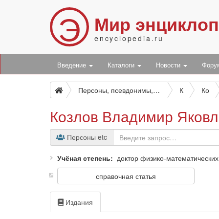
Э
Мир энцикло
encyclopedia.ru
Введение
Каталоги
Новости
Фор
Персоны, псевдонимы, персонажи и боты
К
Ко
Козлов Владимир Яковл
Персоны etc
Учёная степень
доктор физико-математических
справочная статья
Издания