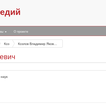
педий
умы
О проекте
Коз
Козлов Владимир Яковлевич
евич
 наук