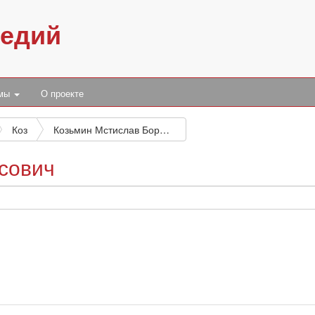
педий
умы
О проекте
Коз
Козьмин Мстислав Борисович
сович