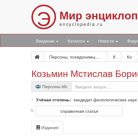
Э
Мир энцикло
encyclopedia.ru
Введение
Каталоги
Новости
Фор
Персоны, псевдонимы, персонажи и боты
К
Ко
Козьмин Мстислав Бори
Персоны etc
Учёная степень
кандидат филологических наук
справочная статья
Издания