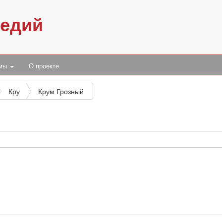
педий
умы
О проекте
Кру
Крум Грозный