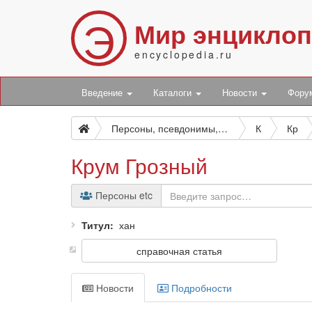
Э
Мир энцикло
encyclopedia.ru
Введение
Каталоги
Новости
Фор
Персоны, псевдонимы, персонажи и боты
К
Кр
Крум Грозный
Персоны etc
Титул
хан
справочная статья
Новости
Подробности