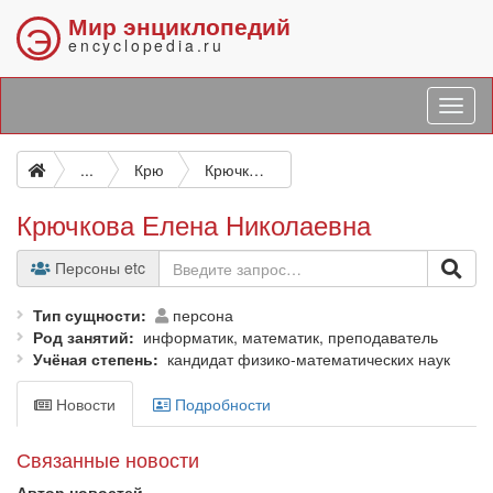
Мир энциклопедий
Э
encyclopedia.ru
...
Крю
Крючкова Елена Николаевна
Крючкова Елена Николаевна
Персоны etc
Тип сущности
персона
Род занятий
информатик, математик, преподаватель
Учёная степень
кандидат физико-математических наук
Новости
Подробности
Связанные новости
Автор новостей