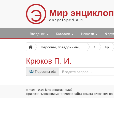
Э
Мир энцикло
encyclopedia.ru
Введение
Каталоги
Новости
Фор
Персоны, псевдонимы, персонажи и боты
К
Кр
Крюков П. И.
Персоны etc
© 1998—2026 Мир энциклопедий
При использовании материалов сайта ссылка обязательна