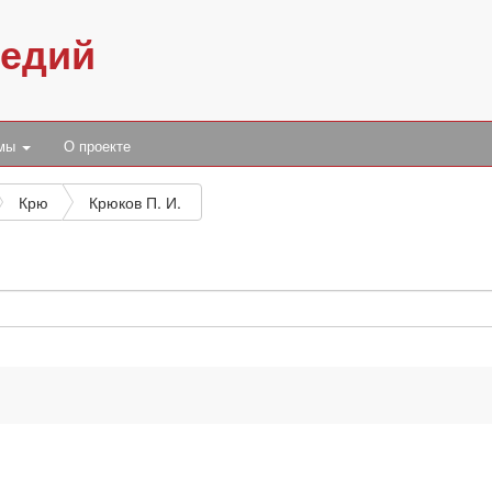
педий
умы
О проекте
Крю
Крюков П. И.