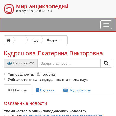
Мир энциклопедий
Э
encyclopedia.ru
...
Куд
Кудряшова Екатерина Викторовна
Кудряшова Екатерина Викторовна
Персоны etc
Тип сущности
персона
Учёная степень
кандидат политических наук
Новости
Издания
Подробности
Связанные новости
Упоминается в энциклопедических новостях
В Пятигорске вышел в свет энциклопедический