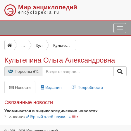
Мир энциклопедий
Э
encyclopedia.ru
...
Кул
Культепина Ольга Александровна
Культепина Ольга Александровна
Персоны etc
Новости
Издания
Подробности
Связанные новости
Упоминается в энциклопедических новостях
«Чёрный хлеб науки...»
22.08.2023
7
© 1998—2026 Мир энциклопедий