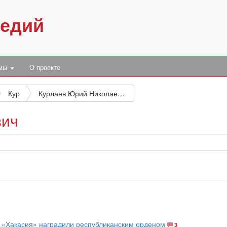
педий
умы
О проекте
Кур
Курлаев Юрий Николаевич
вич
и «Хакасия» наградили республиканским орденом
3