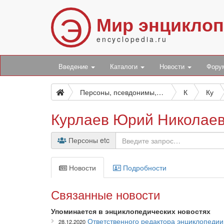
Э
Мир энцикло
encyclopedia.ru
Введение
Каталоги
Новости
Фор
Персоны, псевдонимы, персонажи и боты
К
Ку
Курлаев Юрий Николае
Персоны etc
Новости
Подробности
Связанные новости
Упоминается в энциклопедических новостях
Ответственного редактора энциклопеди
28.12.2020