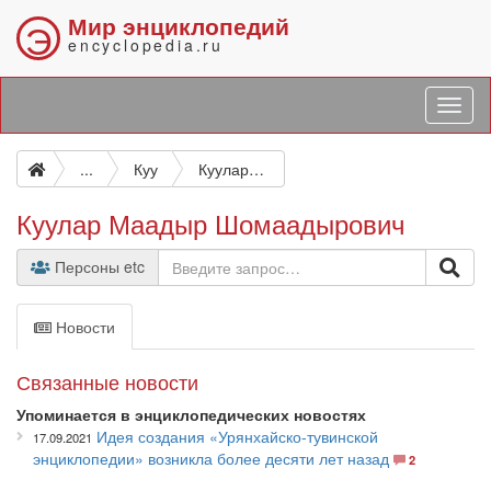
Мир энциклопедий
Э
encyclopedia.ru
...
Куу
Куулар Маадыр Шомаадырович
Куулар Маадыр Шомаадырович
Персоны etc
Новости
Связанные новости
Упоминается в энциклопедических новостях
Идея создания «Урянхайско-тувинской
17.09.2021
энциклопедии» возникла более десяти лет назад
2