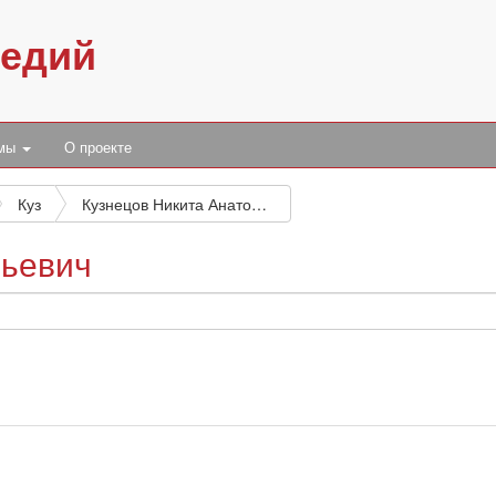
педий
умы
О проекте
Куз
Кузнецов Никита Анатольевич
льевич