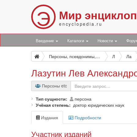
Э
Мир энцикло
encyclopedia.ru
Введение
Каталоги
Новости
Фор
Персоны, псевдонимы, персонажи и боты
Л
Ла
Лазутин Лев Александр
Персоны etc
Тип сущности
персона
Учёная степень
доктор юридических наук
Издания
Подробности
Участник изданий