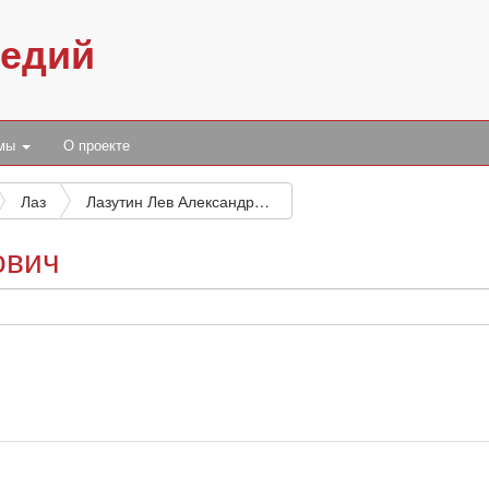
педий
умы
О проекте
Лаз
Лазутин Лев Александрович
ович