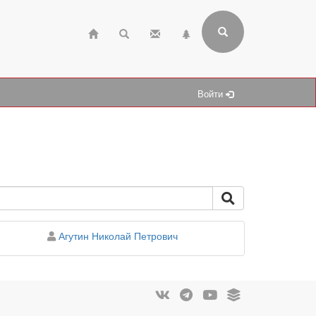
Войти
персона
Агутин Николай Петрович