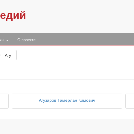
педий
умы
О проекте
Агу
Агузаров Тамерлан Кимович