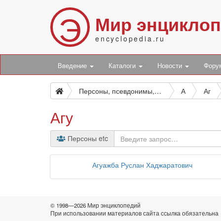
Э
Мир энцикло
encyclopedia.ru
Введение
Каталоги
Новости
Фор
Персоны, псевдонимы, персонажи и боты
А
Аг
Агу
Персоны etc
Агуажба Руслан Хаджаратович
© 1998—2026 Мир энциклопедий
При использовании материалов сайта ссылка обязательна