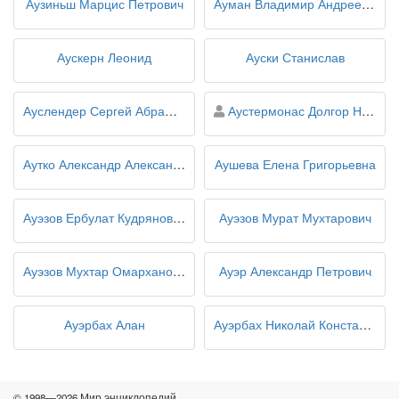
Аузиньш Марцис Петрович
Ауман Владимир Андреевич
Аускерн Леонид
Ауски Станислав
персона
Ауслендер Сергей Абрамович
Аустермонас Долгор Нордоповна
Аутко Александр Александрович
Аушева Елена Григорьевна
Ауэзов Ербулат Кудрянович
Ауэзов Мурат Мухтарович
Ауэзов Мухтар Омарханович
Ауэр Александр Петрович
Ауэрбах Алан
Ауэрбах Николай Константинович
© 1998—2026 Мир энциклопедий