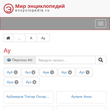
Мир энциклопедий
Э
encyclopedia.ru
...
А
Ау
Ау
Персоны etc
Ауб
Ауз
Аум
Аус
Аут
1
2
1
4
1
Ауш
Ауэ
1
6
Аубакиров Токтар Онгарбаевич
Аузане Анна