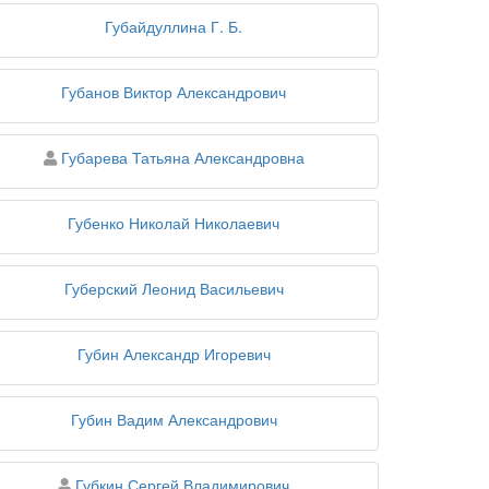
Губайдуллина Г. Б.
Губанов Виктор Александрович
персона
Губарева Татьяна Александровна
Губенко Николай Николаевич
Губерский Леонид Васильевич
Губин Александр Игоревич
Губин Вадим Александрович
персона
Губкин Сергей Владимирович