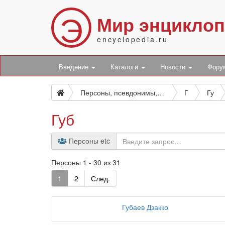
Э
Мир энцикло
encyclopedia.ru
Введение
Каталоги
Новости
Фор
Персоны, псевдонимы, персонажи и боты
Г
Гу
Губ
Персоны etc
Персоны 1 - 30 из 31
1
2
След.
Губаев Дзакко