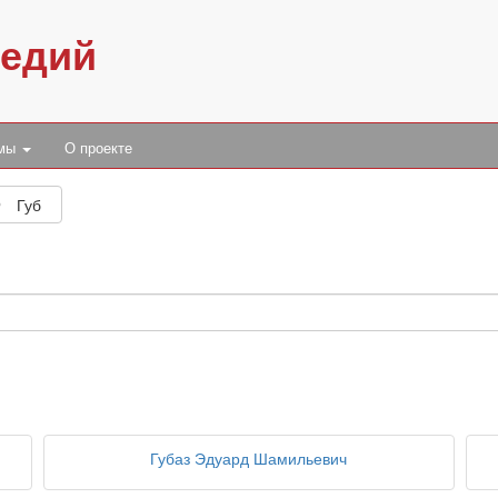
педий
умы
О проекте
Губ
Губаз Эдуард Шамильевич