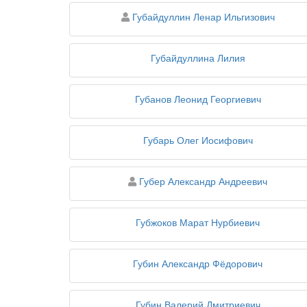
персона
Губайдуллин Ленар Ильгизович
Губайдуллина Лилия
Губанов Леонид Георгиевич
Губарь Олег Иосифович
персона
Губер Александр Андреевич
Губжоков Марат Нурбиевич
Губин Александр Фёдорович
Губин Валерий Дмитриевич