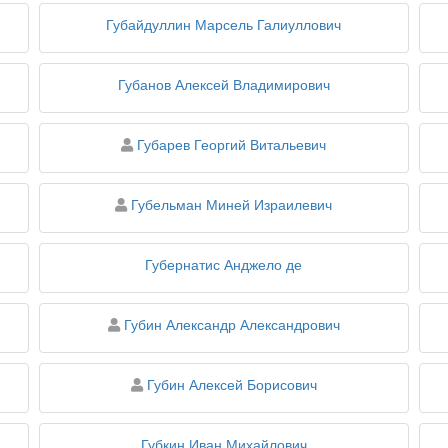
Губайдуллин Марсель Галиуллович
Губанов Алексей Владимирович
персона
Губарев Георгий Витальевич
персона
Губельман Миней Израилевич
Губернатис Анджело де
персона
Губин Александр Александрович
персона
Губин Алексей Борисович
Губкин Иван Михайлович