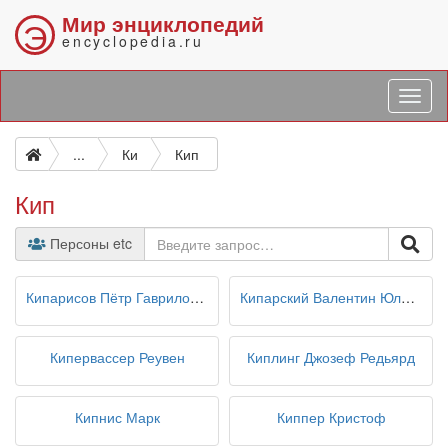
Мир энциклопедий
Э
encyclopedia.ru
...
Ки
Кип
Кип
Персоны etc
Кипарисов Пётр Гаврилович
Кипарский Валентин Юлиус Александр
Кипервассер Реувен
Киплинг Джозеф Редьярд
Кипнис Марк
Киппер Кристоф